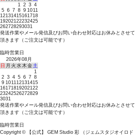
1
2
3
4
5
6
7
8
9
10
11
12
13
14
15
16
17
18
19
20
21
22
23
24
25
26
27
28
29
30
31
発送作業やメール発信及びお問い合わせ対応はお休みとさせて
頂きます（ご注文は可能です）
臨時営業日
2026年08月
日
月
火
水
木
金
土
1
2
3
4
5
6
7
8
9
10
11
12
13
14
15
16
17
18
19
20
21
22
23
24
25
26
27
28
29
30
31
発送作業やメール発信及びお問い合わせ対応はお休みとさせて
頂きます（ご注文は可能です）
臨時営業日
Copyright © 【公式】 GEM Studio 彩 （ジェムスタジオイロド