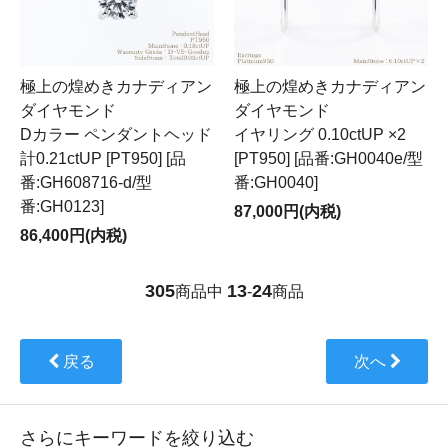
極上の煌めきカナディアン
極上の煌めきカナディアン
ダイヤモンド
ダイヤモンド
Dカラー ペンダントヘッド
イヤリング 0.10ctUP ×2
計0.21ctUP [PT950] [品
[PT950] [品番:GH0040e/型
番:GH608716-d/型
番:GH0040]
番:GH0123]
87,000円(内税)
86,400円(内税)
305
13
24
商品中
-
商品
戻る
次へ
さらにキーワードを絞り込む