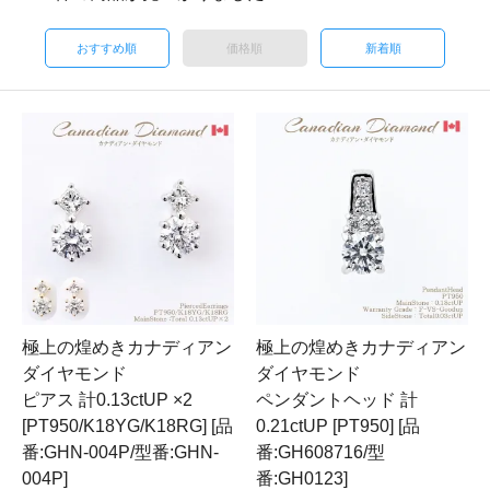
おすすめ順
価格順
新着順
極上の煌めきカナディアン
極上の煌めきカナディアン
ダイヤモンド
ダイヤモンド
ピアス 計0.13ctUP ×2
ペンダントヘッド 計
[PT950/K18YG/K18RG] [品
0.21ctUP [PT950] [品
番:GHN-004P/型番:GHN-
番:GH608716/型
004P]
番:GH0123]