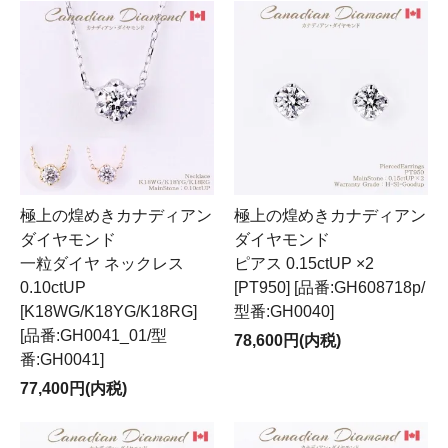
極上の煌めきカナディアン
極上の煌めきカナディアン
ダイヤモンド
ダイヤモンド
一粒ダイヤ ネックレス
ピアス 0.15ctUP ×2
0.10ctUP
[PT950] [品番:GH608718p/
[K18WG/K18YG/K18RG]
型番:GH0040]
[品番:GH0041_01/型
78,600円(内税)
番:GH0041]
77,400円(内税)