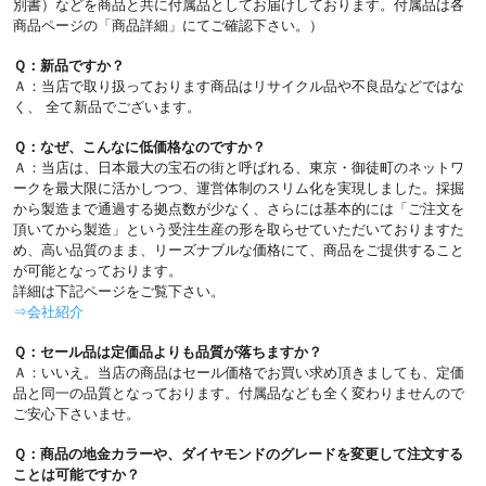
別書）などを商品と共に付属品としてお届けしております。付属品は各
商品ページの「商品詳細」にてご確認下さい。）
Ｑ：新品ですか？
Ａ：当店で取り扱っております商品はリサイクル品や不良品などではな
く、 全て新品でございます。
Ｑ：なぜ、こんなに低価格なのですか？
Ａ：当店は、日本最大の宝石の街と呼ばれる、東京・御徒町のネットワ
ークを最大限に活かしつつ、運営体制のスリム化を実現しました。採掘
から製造まで通過する拠点数が少なく、さらには基本的には「ご注文を
頂いてから製造」という受注生産の形を取らせていただいておりますた
め、高い品質のまま、リーズナブルな価格にて、商品をご提供すること
が可能となっております。
詳細は下記ページをご覧下さい。
⇒会社紹介
Ｑ：セール品は定価品よりも品質が落ちますか？
Ａ：いいえ。当店の商品はセール価格でお買い求め頂きましても、定価
品と同一の品質となっております。付属品なども全く変わりませんので
ご安心下さいませ。
Ｑ：商品の地金カラーや、ダイヤモンドのグレードを変更して注文する
ことは可能ですか？