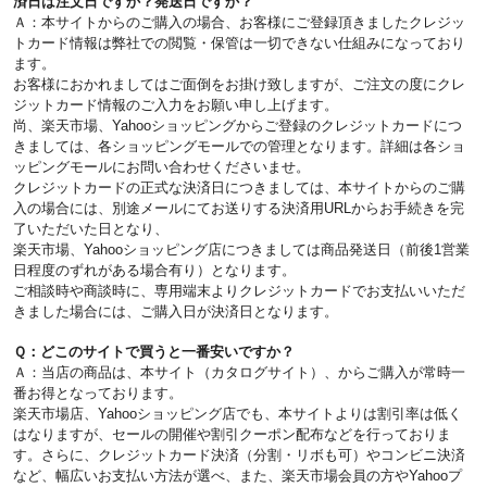
済日は注文日ですか？発送日ですか？
Ａ：本サイトからのご購入の場合、お客様にご登録頂きましたクレジッ
トカード情報は弊社での閲覧・保管は一切できない仕組みになっており
ます。
お客様におかれましてはご面倒をお掛け致しますが、ご注文の度にクレ
ジットカード情報のご入力をお願い申し上げます。
尚、楽天市場、Yahooショッピングからご登録のクレジットカードにつ
きましては、各ショッピングモールでの管理となります。詳細は各ショ
ッピングモールにお問い合わせくださいませ。
クレジットカードの正式な決済日につきましては、本サイトからのご購
入の場合には、別途メールにてお送りする決済用URLからお手続きを完
了いただいた日となり、
楽天市場、Yahooショッピング店につきましては商品発送日（前後1営業
日程度のずれがある場合有り）となります。
ご相談時や商談時に、専用端末よりクレジットカードでお支払いいただ
きました場合には、ご購入日が決済日となります。
Ｑ：どこのサイトで買うと一番安いですか？
Ａ：当店の商品は、本サイト（カタログサイト）、からご購入が常時一
番お得となっております。
楽天市場店、Yahooショッピング店でも、本サイトよりは割引率は低く
はなりますが、セールの開催や割引クーポン配布などを行っておりま
す。さらに、クレジットカード決済（分割・リボも可）やコンビニ決済
など、幅広いお支払い方法が選べ、また、楽天市場会員の方やYahooプ