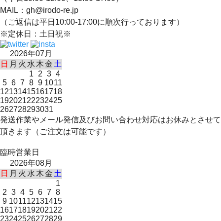
MAIL：gh@irodo-re.jp
（ご返信は平日10:00-17:00に順次行っております）
※定休日：土日祝※
2026年07月
日
月
火
水
木
金
土
1
2
3
4
5
6
7
8
9
10
11
12
13
14
15
16
17
18
19
20
21
22
23
24
25
26
27
28
29
30
31
発送作業やメール発信及びお問い合わせ対応はお休みとさせて
頂きます（ご注文は可能です）
臨時営業日
2026年08月
日
月
火
水
木
金
土
1
2
3
4
5
6
7
8
9
10
11
12
13
14
15
16
17
18
19
20
21
22
23
24
25
26
27
28
29