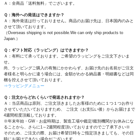
Ａ：全商品「送料無料」でございます。
Ｑ：海外への発送はできますか？
Ａ：海外発送は行っておりません。商品のお届け先は、日本国内のみと
させて頂いております。
（Overseas shipping is not possible.We can only ship products to
Japan.）
Ｑ：ギフト対応（ラッピング）はできますか？
Ａ：有料にて承っております。ご希望のラッピングをご注文下さいま
せ。
尚、ラッピングご購入の有無にかかわらず、お届け先のお名前がご注文
者様名と明らかに違う場合には、金額がわかる納品書・明細書などは同
梱を控えさせて頂いております。
⇒ラッピングメニュー
Ｑ：注文からどれくらいで発送されますか？
Ａ：当店商品は原則、ご注文頂きましたお客様のために１つ１つお作り
させていただいておりますため、 ご注文（お支払い後）からお届けまで
4週間程度頂戴しております。
※年末年始・GW・お盆時期は、製造工場や鑑定/鑑別機関がお休みにな
ることから、さらに1～2週間程度頂いておりますのでご了承下さい※
そのため、ご注文の際、お届け希望日時をご指定頂きましても、その日
時にお届けできない場合がございます。