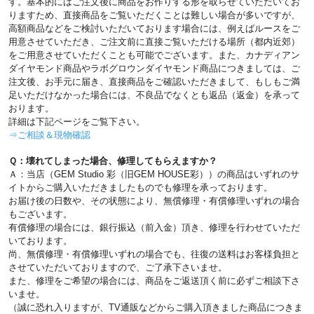
す。基本的にはご注文後に商品をお作りする形を取らせていただいてお
りますため、直接商品をご覧いただくことは難しい場合が多いですが、
高額商品などをご検討いただいております場合には、例えばルースをご
用意させていただき、ご注文前に直接ご覧いただける場所（都内近郊）
をご用意させていただくことも可能でございます。また、カナディアン
ダイヤモンド商品やラボグロウンダイヤモンド商品につきましては、ご
注文後、お手元に届き、直接商品をご確認いただきまして、もしもご満
足いただけなかった場合には、不良品でなくとも返品（返金）を承って
おります。
詳細は下記ページをご覧下さい。
⇒ご相談＆現物確認
Ｑ：壊れてしまった場合、修理してもらえますか？
Ａ：当店（GEM Studio 彩（旧GEM HOUSE彩））の商品はいずれのサ
イトからご購入いただきましたものでも修理を承っております。
お届け後の日数や、その状態により、無償修理・有償修理いずれの場合
もございます。
有償修理の場合には、銀行振込（前入金）頂き、修理を行わせていただ
いております。
尚、無償修理・有償修理いずれの場合でも、往復の送料はお客様負担と
させていただいておりますので、ご了承下さいませ。
また、修理をご希望の場合には、商品をご返送頂く前に必ずご相談下さ
いませ。
（誠に恐れ入りますが、TV通販などからご購入頂きました商品につきま