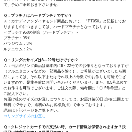
で、予めご承知おき下さいませ。
Ｑ：プラチナはハードプラチナですか？
Ａ：カナディアンダイヤモンド商品において、「PT950」と記載してお
りますものにつきましては、ハードプラチナとなっております。
＜プラチナ950の割合（ハードプラチナ）＞
プラチナ：95％
パラジウム：3％
ルテニウム：2％
Ｑ：リングのサイズは8～22号だけですか？
Ａ：当店のリング商品は基本的に8～22号でのお作りとなっておりますが
（フルエタニティなどの一部商品を除く）、ご希望がございましたら商
品によっては、それ以下またはそれ以上の号数でのお作りも可能でござ
いますので、是非事前にお問い合わせくださいませ。また、0.5号単位で
のお作りも可能でございます。ご注文の際、備考欄に「〇.5号希望」と
ご記入下さい。
お届け後のサイズのお直しにつきましては、お届け後60日以内に1回まで
無料（±2号まで、送料のみお客様負担）で承っております。
詳細は下記ページをご覧下さい。
⇒リングサイズのお直し
Ｑ：クレジットカードでの支払い時、カード情報は保管されますか？決