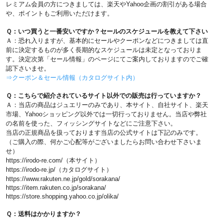
レミアム会員の方につきましては、楽天やYahoo企画の割引がある場合
や、ポイントもご利用いただけます。
Ｑ：いつ買うと一番安いですか？セールのスケジュールを教えて下さい
Ａ：恐れ入りますが、基本的にセールやクーポンなどにつきましては直
前に決定するものが多く長期的なスケジュールは未定となっておりま
す。決定次第「セール情報」のページにてご案内しておりますのでご確
認下さいませ。
⇒クーポン＆セール情報（カタログサイト内）
Ｑ：こちらで紹介されているサイト以外での販売は行っていますか？
Ａ：当店の商品はジュエリーのみであり、本サイト、自社サイト、楽天
市場、Yahooショッピング以外では一切行っておりません。当店や弊社
の名前を使った、フィッシングサイトなどにご注意下さい。
当店の正規商品を扱っております当店の公式サイトは下記のみです。
（ご購入の際、何かご心配等がございましたらお問い合わせ下さいま
せ）
https://irodo-re.com/（本サイト）
https://irodo-re.jp/（カタログサイト）
https://www.rakuten.ne.jp/gold/sorakana/
https://item.rakuten.co.jp/sorakana/
https://store.shopping.yahoo.co.jp/olika/
Ｑ：送料はかかりますか？