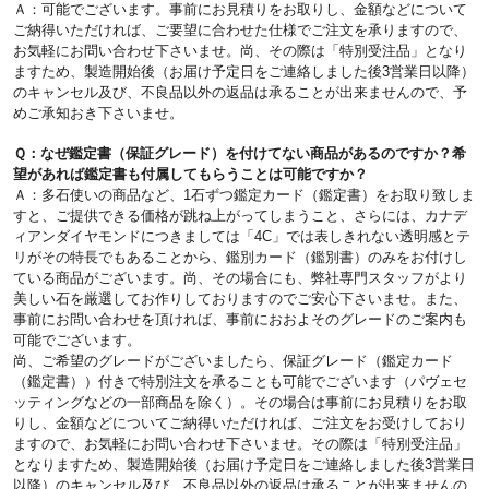
Ａ：可能でございます。事前にお見積りをお取りし、金額などについて
ご納得いただければ、ご要望に合わせた仕様でご注文を承りますので、
お気軽にお問い合わせ下さいませ。尚、その際は「特別受注品」となり
ますため、製造開始後（お届け予定日をご連絡しました後3営業日以降）
のキャンセル及び、不良品以外の返品は承ることが出来ませんので、予
めご承知おき下さいませ。
Ｑ：なぜ鑑定書（保証グレード）を付けてない商品があるのですか？希
望があれば鑑定書も付属してもらうことは可能ですか？
Ａ：多石使いの商品など、1石ずつ鑑定カード（鑑定書）をお取り致しま
すと、ご提供できる価格が跳ね上がってしまうこと、さらには、カナデ
ィアンダイヤモンドにつきましては「4C」では表しきれない透明感とテ
リがその特長でもあることから、鑑別カード（鑑別書）のみをお付けし
ている商品がございます。尚、その場合にも、弊社専門スタッフがより
美しい石を厳選してお作りしておりますのでご安心下さいませ。また、
事前にお問い合わせを頂ければ、事前におおよそのグレードのご案内も
可能でございます。
尚、ご希望のグレードがございましたら、保証グレード（鑑定カード
（鑑定書））付きで特別注文を承ることも可能でございます（パヴェセ
ッティングなどの一部商品を除く）。その場合は事前にお見積りをお取
りし、金額などについてご納得いただければ、ご注文をお受けしており
ますので、お気軽にお問い合わせ下さいませ。その際は「特別受注品」
となりますため、製造開始後（お届け予定日をご連絡しました後3営業日
以降）のキャンセル及び、不良品以外の返品は承ることが出来ませんの