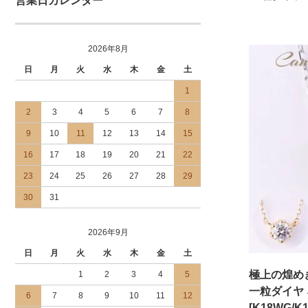
営業日カレンダー
2026年8月
日
月
火
水
木
金
土
1
2
3
4
5
6
7
8
9
10
11
12
13
14
15
16
17
18
19
20
21
22
23
24
25
26
27
28
29
30
31
2026年9月
日
月
火
水
木
金
土
極上の煌め
1
2
3
4
5
一粒ダイヤ ネ
6
7
8
9
10
11
12
[K18WG/K1