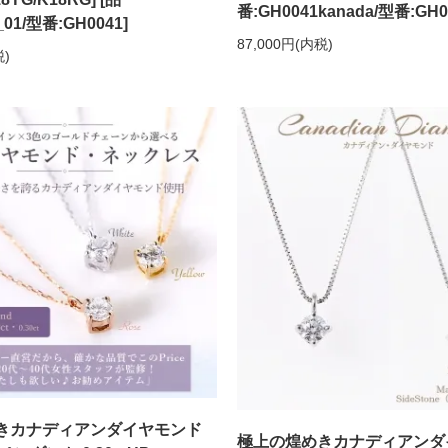
番:GH0041kanada/型番:GH0
_01/型番:GH0041]
87,000円(内税)
税)
きカナディアンダイヤモンド
極上の煌めきカナディアンダ