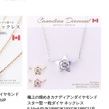
イヤモンド
極上の煌めきカナディアンダイヤモンド
tUP
スター型 一粒ダイヤ ネックレス
0.10ctUP [K18WG/K18YG/K18RG] [品