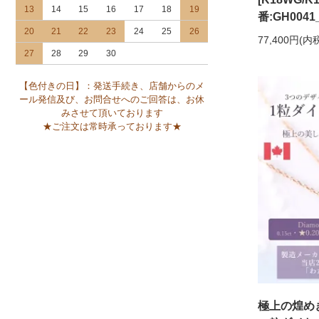
13
14
15
16
17
18
19
番:GH0041
20
21
22
23
24
25
26
77,400円(内
27
28
29
30
【色付きの日】：発送手続き、店舗からのメ
ール発信及び、お問合せへのご回答は、お休
みさせて頂いております
★ご注文は常時承っております★
極上の煌め