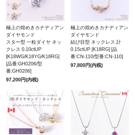
極上の煌めきカナディアン
極上の煌めきカナディアン
ダイヤモンド
ダイヤモンド
スター型 一粒ダイヤ ネッ
結び目型 ネックレス 計
クレス 0.10ctUP
0.15ctUP [K18RG] [品
[K18WG/K18YG/K18RG]
番:CN-110/型番:CN-110]
[品番:GH0206/型
97,800円(内税)
番:GH0206]
97,200円(内税)