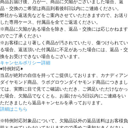
商品お届け後、万が一、商品に欠陥がございました場合、返
品・交換のご希望は
商品到着後8日以内
にご連絡ください。
弊社から返送先などをご案内させていただきますので、お送り
した専用ケース、付属品を全てご返送ください。
※商品に欠陥がある場合を除き、返品・交換には応じかねます
のでご了承ください
※お客様により著しく商品が汚されていたり、傷つけられてい
る場合、返送頂いた付属品に不足があった場合には、返品・交
換をお受けできない場合もございます。
キャンセルポリシー詳細
♦特例対応♦
当店が絶対の自信を持ってご提供しております、カナディアン
ダイヤモンド商品、ラボグロウンダイヤモンド商品につきまし
ては、実際に目で見てご確認いただき、ご満足いただけなかっ
た場合、欠陥品でなくとも、
お届けから5日以内にご連絡をい
ただきましたら返品キャンセルを承っております。
詳細はこちら
※特例対応対象品について、欠陥品以外の返品送料はお客様負
担とさせていただいておりますので予めご承知おきください