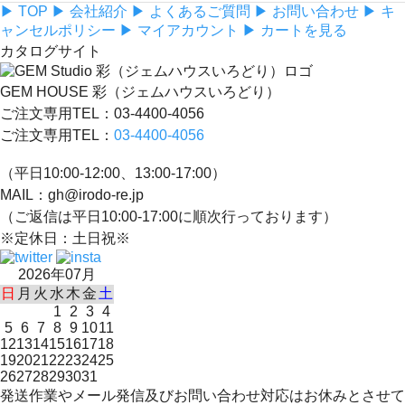
▶ TOP
▶ 会社紹介
▶ よくあるご質問
▶ お問い合わせ
▶ キ
ャンセルポリシー
▶ マイアカウント
▶ カートを見る
カタログサイト
GEM HOUSE 彩（ジェムハウスいろどり）
ご注文専用TEL：03-4400-4056
ご注文専用TEL：
03-4400-4056
（平日10:00-12:00、13:00-17:00）
MAIL：gh@irodo-re.jp
（ご返信は平日10:00-17:00に順次行っております）
※定休日：土日祝※
2026年07月
日
月
火
水
木
金
土
1
2
3
4
5
6
7
8
9
10
11
12
13
14
15
16
17
18
19
20
21
22
23
24
25
26
27
28
29
30
31
発送作業やメール発信及びお問い合わせ対応はお休みとさせて