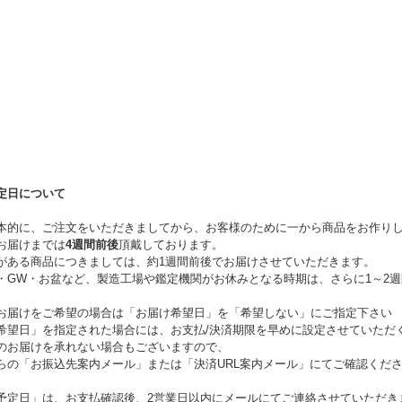
定日について
本的に、ご注文をいただきましてから、お客様のために一から商品をお作り
お届けまでは
4週間前後
頂戴しております。
がある商品につきましては、約1週間前後でお届けさせていただきます。
・GW・お盆など、製造工場や鑑定機関がお休みとなる時期は、さらに1～2
お届けをご希望の場合は「お届け希望日」を「希望しない」にご指定下さい
希望日」を指定された場合には、お支払/決済期限を早めに設定させていただ
のお届けを承れない場合もございますので、
らの「お振込先案内メール」または「決済URL案内メール」にてご確認くだ
予定日」は、お支払確認後、2営業日以内にメールにてご連絡させていただき