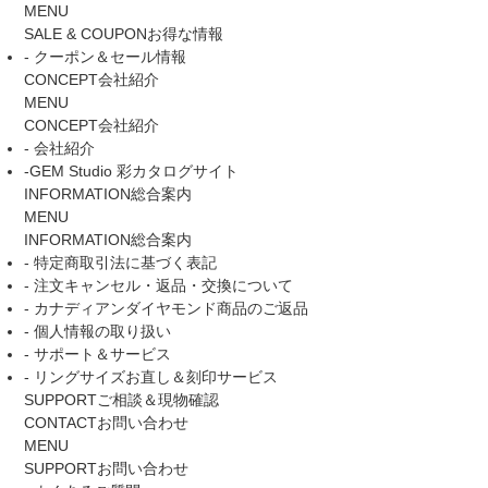
MENU
SALE & COUPON
お得な情報
- クーポン＆セール情報
CONCEPT
会社紹介
MENU
CONCEPT
会社紹介
- 会社紹介
-GEM Studio 彩カタログサイト
INFORMATION
総合案内
MENU
INFORMATION
総合案内
- 特定商取引法に基づく表記
- 注文キャンセル・返品・交換について
- カナディアンダイヤモンド商品のご返品
- 個人情報の取り扱い
- サポート＆サービス
- リングサイズお直し＆刻印サービス
SUPPORT
ご相談＆現物確認
CONTACT
お問い合わせ
MENU
SUPPORT
お問い合わせ