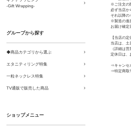
※ご注文の
-Gift Wrapping-
必ず当店か
それ以降の
※製造の進
お届け確定
グループから探す
【当店の定
当店は、土
（詳細は営
◆商品カテゴリから選ぶ
定休日は、
エタニティリング特集
⇒
キャンセ
⇒
特定商取
一粒ネックレス特集
TV通販で販売した商品
ショップメニュー