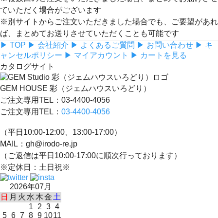
ていただく場合がございます
※別サイトからご注文いただきました場合でも、ご要望があれ
ば、まとめてお送りさせていただくことも可能です
▶ TOP
▶ 会社紹介
▶ よくあるご質問
▶ お問い合わせ
▶ キ
ャンセルポリシー
▶ マイアカウント
▶ カートを見る
カタログサイト
GEM HOUSE 彩（ジェムハウスいろどり）
ご注文専用TEL：03-4400-4056
ご注文専用TEL：
03-4400-4056
（平日10:00-12:00、13:00-17:00）
MAIL：gh@irodo-re.jp
（ご返信は平日10:00-17:00に順次行っております）
※定休日：土日祝※
2026年07月
日
月
火
水
木
金
土
1
2
3
4
5
6
7
8
9
10
11