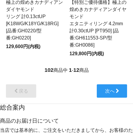
極上の煌めきカナディアン
【特別ご優待価格】極上の
ダイヤモンド
煌めきカナディアンダイヤ
リング 計0.13ctUP
モンド
[K18WG/K18YG/K18RG]
エタニティリング 4.2mm
[品番:GH0220/型
計0.30ctUP [PT950] [品
番:GH0220]
番:GH611553-SP/型
番:GH0086]
129,600円(内税)
129,800円(内税)
102
1
12
商品中
-
商品
戻る
次へ
総合案内
商品のお届け日について
当店では基本的に、ご注文をいただきましてから、お客様のた