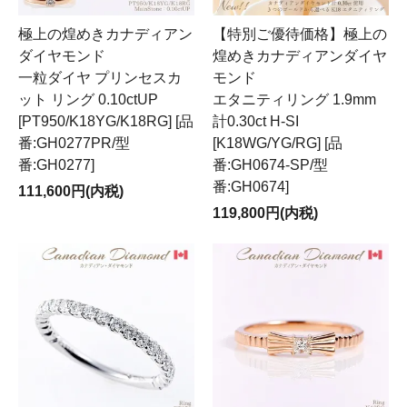
極上の煌めきカナディアン
【特別ご優待価格】極上の
ダイヤモンド
煌めきカナディアンダイヤ
一粒ダイヤ プリンセスカ
モンド
ット リング 0.10ctUP
エタニティリング 1.9mm
[PT950/K18YG/K18RG] [品
計0.30ct H-SI
番:GH0277PR/型
[K18WG/YG/RG] [品
番:GH0277]
番:GH0674-SP/型
番:GH0674]
111,600円(内税)
119,800円(内税)