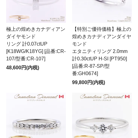
極上の煌めきカナディアン
【特別ご優待価格】極上の
ダイヤモンド
煌めきカナディアンダイヤ
リング 計0.07ctUP
モンド
[K18WG/K18YG] [品番:CR-
エタニティリング 2.0mm
107/型番:CR-107]
計0.30ctUP H-SI [PT950]
[品番:R-87-SP/型
48,600円(内税)
番:GH0674]
99,800円(内税)