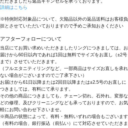
ただきましたら返品キャンセルを承っております。
詳細はこちら
※特例対応対象品について、欠陥品以外の返品送料はお客様負
担とさせていただいておりますので予めご承知おきください
アフターフォローについて
当店にてお買い求めいただきましたリングにつきましては、お
届けから60日以内であれば
1回は無料
でサイズをお直し（±2号
まで）させていただきます。
（フルエタニティリングなど、一部商品はサイズお直しを承れ
ない場合がございますのでご了承下さい）
お届けから61日以降または2回目以降または±2.5号のお直しに
つきましては、有料にて承ります。
その他の商品につきましても、チェーン切れ、石外れ、変形な
どの修理、及びクリーニングなども承っておりますので、お気
軽にお問い合わせ下さいませ。
※商品の状態によって、有料・無料いずれの場合もございます
（有料の場合、銀行振込（前払い）にて対応させていただきま