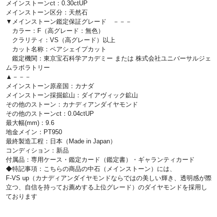
メインストーンct：0.30ctUP
メインストーン区分：天然石
▼メインストーン鑑定保証グレード －－－
カラー：F（高グレード：無色）
クラリティ：VS（高グレード）以上
カット名称：ペアシェイプカット
鑑定機関：東京宝石科学アカデミー または 株式会社ユニバーサルジェ
ムラボラトリー
▲－－－
メインストーン原産国：カナダ
メインストーン採掘鉱山：ダイアヴィック鉱山
その他のストーン：カナディアンダイヤモンド
その他のストーンct：0.04ctUP
最大幅(mm)：9.6
地金メイン：PT950
最終製造工程：日本（Made in Japan）
コンディション：新品
付属品：専用ケース・鑑定カード（鑑定書）・ギャランティカード
◆特記事項：こちらの商品の中石（メインストーン）には、
F-VS up（カナディアンダイヤモンドならではの美しい輝き、透明感が際
立つ、自信を持ってお薦めする上位グレード）のダイヤモンドを採用し
ております