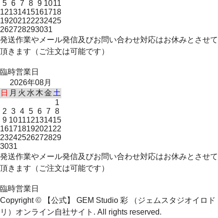
5
6
7
8
9
10
11
12
13
14
15
16
17
18
19
20
21
22
23
24
25
26
27
28
29
30
31
発送作業やメール発信及びお問い合わせ対応はお休みとさせて
頂きます（ご注文は可能です）
臨時営業日
2026年08月
日
月
火
水
木
金
土
1
2
3
4
5
6
7
8
9
10
11
12
13
14
15
16
17
18
19
20
21
22
23
24
25
26
27
28
29
30
31
発送作業やメール発信及びお問い合わせ対応はお休みとさせて
頂きます（ご注文は可能です）
臨時営業日
Copyright © 【公式】 GEM Studio 彩 （ジェムスタジオイロド
リ）オンライン自社サイト. All rights reserved.