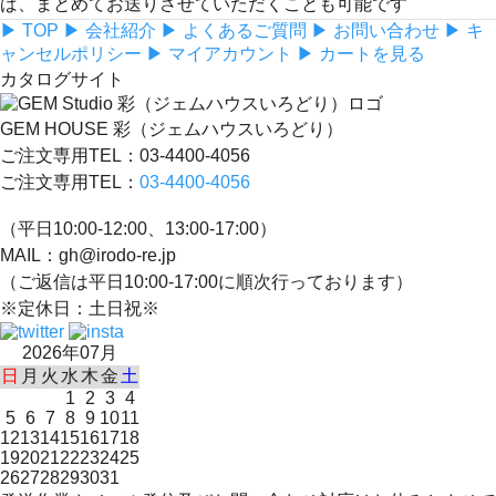
ば、まとめてお送りさせていただくことも可能です
▶ TOP
▶ 会社紹介
▶ よくあるご質問
▶ お問い合わせ
▶ キ
ャンセルポリシー
▶ マイアカウント
▶ カートを見る
カタログサイト
GEM HOUSE 彩（ジェムハウスいろどり）
ご注文専用TEL：03-4400-4056
ご注文専用TEL：
03-4400-4056
（平日10:00-12:00、13:00-17:00）
MAIL：gh@irodo-re.jp
（ご返信は平日10:00-17:00に順次行っております）
※定休日：土日祝※
2026年07月
日
月
火
水
木
金
土
1
2
3
4
5
6
7
8
9
10
11
12
13
14
15
16
17
18
19
20
21
22
23
24
25
26
27
28
29
30
31