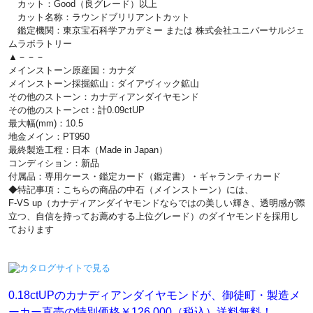
カット：Good（良グレード）以上
カット名称：ラウンドブリリアントカット
鑑定機関：東京宝石科学アカデミー または 株式会社ユニバーサルジェ
ムラボラトリー
▲－－－
メインストーン原産国：カナダ
メインストーン採掘鉱山：ダイアヴィック鉱山
その他のストーン：カナディアンダイヤモンド
その他のストーンct：計0.09ctUP
最大幅(mm)：10.5
地金メイン：PT950
最終製造工程：日本（Made in Japan）
コンディション：新品
付属品：専用ケース・鑑定カード（鑑定書）・ギャランティカード
◆特記事項：こちらの商品の中石（メインストーン）には、
F-VS up（カナディアンダイヤモンドならではの美しい輝き、透明感が際
立つ、自信を持ってお薦めする上位グレード）のダイヤモンドを採用し
ております
0.18ctUPのカナディアンダイヤモンドが、御徒町・製造メ
ーカー直売の特別価格￥126,000（税込）送料無料！