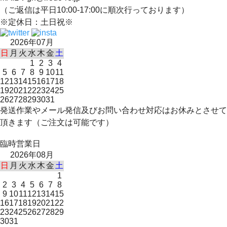
（ご返信は平日10:00-17:00に順次行っております）
※定休日：土日祝※
2026年07月
日
月
火
水
木
金
土
1
2
3
4
5
6
7
8
9
10
11
12
13
14
15
16
17
18
19
20
21
22
23
24
25
26
27
28
29
30
31
発送作業やメール発信及びお問い合わせ対応はお休みとさせて
頂きます（ご注文は可能です）
臨時営業日
2026年08月
日
月
火
水
木
金
土
1
2
3
4
5
6
7
8
9
10
11
12
13
14
15
16
17
18
19
20
21
22
23
24
25
26
27
28
29
30
31