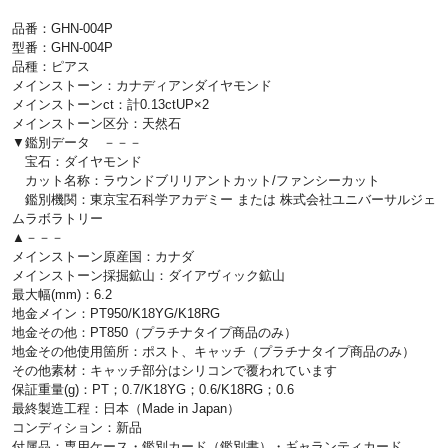
品番：GHN-004P
型番：GHN-004P
品種：ピアス
メインストーン：カナディアンダイヤモンド
メインストーンct：計0.13ctUP×2
メインストーン区分：天然石
▼鑑別データ －－－
宝石：ダイヤモンド
カット名称：ラウンドブリリアントカット/ファンシーカット
鑑別機関：東京宝石科学アカデミー または 株式会社ユニバーサルジェ
ムラボラトリー
▲－－－
メインストーン原産国：カナダ
メインストーン採掘鉱山：ダイアヴィック鉱山
最大幅(mm)：6.2
地金メイン：PT950/K18YG/K18RG
地金その他：PT850（プラチナタイプ商品のみ）
地金その他使用箇所：ポスト、キャッチ（プラチナタイプ商品のみ）
その他素材：キャッチ部分はシリコンで覆われています
保証重量(g)：PT；0.7/K18YG；0.6/K18RG；0.6
最終製造工程：日本（Made in Japan）
コンディション：新品
付属品：専用ケース・鑑別カード（鑑別書）・ギャランティカード