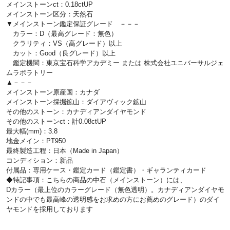
メインストーンct：0.18ctUP
メインストーン区分：天然石
▼メインストーン鑑定保証グレード －－－
カラー：D（最高グレード：無色）
クラリティ：VS（高グレード）以上
カット：Good（良グレード）以上
鑑定機関：東京宝石科学アカデミー または 株式会社ユニバーサルジェ
ムラボラトリー
▲－－－
メインストーン原産国：カナダ
メインストーン採掘鉱山：ダイアヴィック鉱山
その他のストーン：カナディアンダイヤモンド
その他のストーンct：計0.08ctUP
最大幅(mm)：3.8
地金メイン：PT950
最終製造工程：日本（Made in Japan）
コンディション：新品
付属品：専用ケース・鑑定カード（鑑定書）・ギャランティカード
◆特記事項：こちらの商品の中石（メインストーン）には、
Dカラー（最上位のカラーグレード（無色透明）。カナディアンダイヤモ
ンドの中でも最高峰の透明感をお求めの方にお薦めのグレード）のダイ
ヤモンドを採用しております