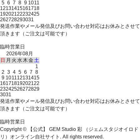
5
6
7
8
9
10
11
12
13
14
15
16
17
18
19
20
21
22
23
24
25
26
27
28
29
30
31
発送作業やメール発信及びお問い合わせ対応はお休みとさせて
頂きます（ご注文は可能です）
臨時営業日
2026年08月
日
月
火
水
木
金
土
1
2
3
4
5
6
7
8
9
10
11
12
13
14
15
16
17
18
19
20
21
22
23
24
25
26
27
28
29
30
31
発送作業やメール発信及びお問い合わせ対応はお休みとさせて
頂きます（ご注文は可能です）
臨時営業日
Copyright © 【公式】 GEM Studio 彩 （ジェムスタジオイロド
リ）オンライン自社サイト. All rights reserved.