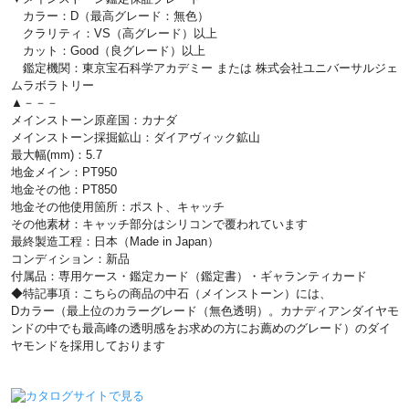
カラー：D（最高グレード：無色）
クラリティ：VS（高グレード）以上
カット：Good（良グレード）以上
鑑定機関：東京宝石科学アカデミー または 株式会社ユニバーサルジェ
ムラボラトリー
▲－－－
メインストーン原産国：カナダ
メインストーン採掘鉱山：ダイアヴィック鉱山
最大幅(mm)：5.7
地金メイン：PT950
地金その他：PT850
地金その他使用箇所：ポスト、キャッチ
その他素材：キャッチ部分はシリコンで覆われています
最終製造工程：日本（Made in Japan）
コンディション：新品
付属品：専用ケース・鑑定カード（鑑定書）・ギャランティカード
◆特記事項：こちらの商品の中石（メインストーン）には、
Dカラー（最上位のカラーグレード（無色透明）。カナディアンダイヤモ
ンドの中でも最高峰の透明感をお求めの方にお薦めのグレード）のダイ
ヤモンドを採用しております