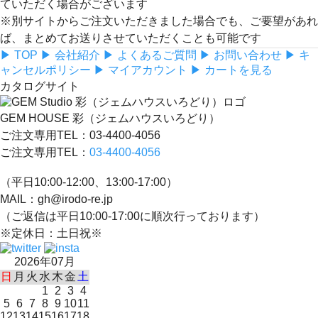
ていただく場合がございます
※別サイトからご注文いただきました場合でも、ご要望があれ
ば、まとめてお送りさせていただくことも可能です
▶ TOP
▶ 会社紹介
▶ よくあるご質問
▶ お問い合わせ
▶ キ
ャンセルポリシー
▶ マイアカウント
▶ カートを見る
カタログサイト
GEM HOUSE 彩（ジェムハウスいろどり）
ご注文専用TEL：03-4400-4056
ご注文専用TEL：
03-4400-4056
（平日10:00-12:00、13:00-17:00）
MAIL：gh@irodo-re.jp
（ご返信は平日10:00-17:00に順次行っております）
※定休日：土日祝※
2026年07月
日
月
火
水
木
金
土
1
2
3
4
5
6
7
8
9
10
11
12
13
14
15
16
17
18